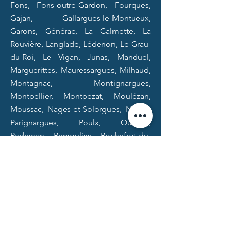
Fons, Fons-outre-Gardon, Fourques,
Gajan, Gallargues-le-Montueux,
Garons, Générac, La Calmette, La
Rouvière, Langlade, Lédenon, Le Grau-
du-Roi, Le Vigan, Junas, Manduel,
Marguerittes, Mauressargues, Milhaud,
Montagnac, Montignargues,
Montpellier, Montpezat, Moulézan,
Moussac, Nages-et-Solorgues, Nîmes,
Parignargues, Poulx, Quissac,
Redessan, Remoulins, Rochefort-du-
Gard, Rodilhan, Saint-Bauzély, Saint-
Ambroix, Saint-Chaptes, Saint-Côme et
Maruéjols, Saint-Dionisy, Saint-Geniès-
de-Malgoirès, Saint-Gervasy, Saint-
Gilles, Saint-Mamert-du-Gard, Sainte-
Anastasie, Sauzet, Sernhac,