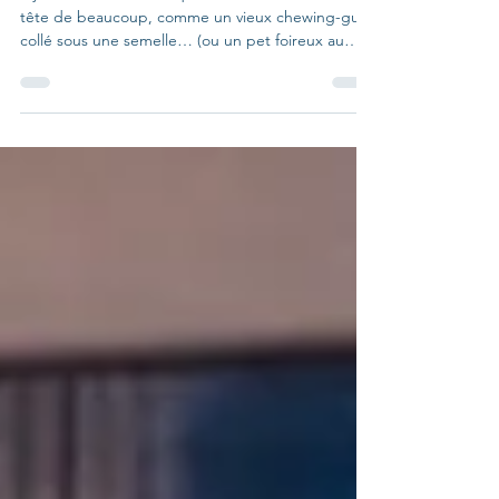
Des photos qui sortent du "cadre" !
Il y a une idée tenace qui traîne encore dans la
tête de beaucoup, comme un vieux chewing-gum
collé sous une semelle… (ou un pet foireux au
fond du slip, selon le niveau de poésie recherché).
Lors d’une séance photo en studio, tout serait
figé. Sans âme. On pose (comme on peut). On
sourit (bêtement). On repart (enfin). Et puis bon…
on a tous un téléphone qui « fait de belles photos
», alors, déjà que je ne suis pas photogénique,
pourquoi s’embêter à franchir les portes d'un s