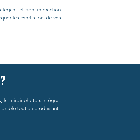
élégant et son interaction
rquer les esprits lors de vos
 ?
, le miroir photo s’intègre
émorable tout en produisant