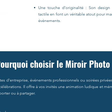
Une touche d’originalité : Son design 
tactile en font un véritable atout pour ma
événements.
ourquoi choisir le Miroir Photo
êtes d’entreprise, événements professionnels ou soirées privées
célébrations. Il offre à vos invités une animation ludique et m
orter ou à partager.