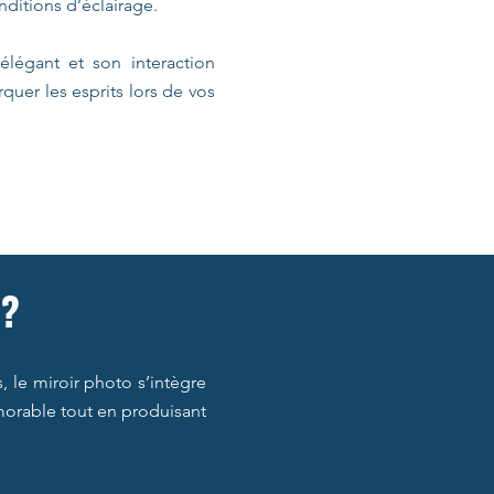
nditions d’éclairage.
élégant et son interaction
rquer les esprits lors de vos
 ?
, le miroir photo s’intègre
émorable tout en produisant