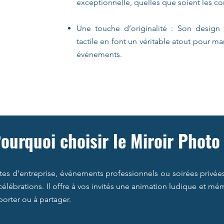
exceptionnelle, quelles que soient les co
Une touche d’originalité : Son design 
tactile en font un véritable atout pour ma
événements.
ourquoi choisir le Miroir Photo
êtes d’entreprise, événements professionnels ou soirées privées
célébrations. Il offre à vos invités une animation ludique et m
orter ou à partager.