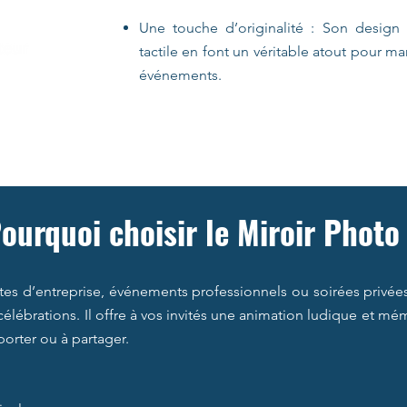
Une touche d’originalité : Son design 
tactile en font un véritable atout pour ma
événements.
ourquoi choisir le Miroir Photo
êtes d’entreprise, événements professionnels ou soirées privées
célébrations. Il offre à vos invités une animation ludique et m
orter ou à partager.