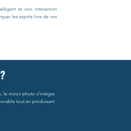
élégant et son interaction
rquer les esprits lors de vos
 ?
, le miroir photo s’intègre
émorable tout en produisant