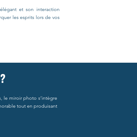
élégant et son interaction
rquer les esprits lors de vos
 ?
, le miroir photo s’intègre
émorable tout en produisant