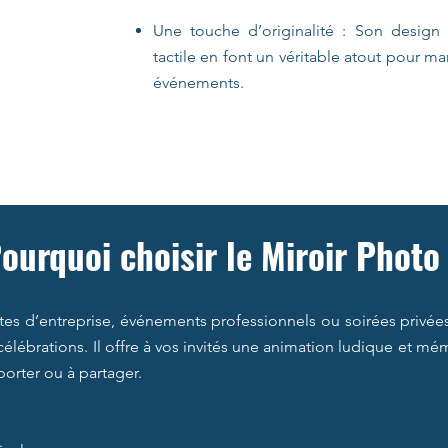
Une touche d’originalité : Son design 
tactile en font un véritable atout pour ma
événements.
ourquoi choisir le Miroir Photo
êtes d’entreprise, événements professionnels ou soirées privées
célébrations. Il offre à vos invités une animation ludique et m
orter ou à partager.