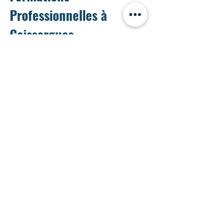
Professionnelles à
Caissargues
Pour les entrepreneurs, artisans, ou
indépendants, la maîtrise de la
photographie est un atout majeur pour
créer des visuels attractifs et cohérents.
Nous proposons des formations
spécifiques pour :
Apprendre à photographier vos
produits ou prestations.
Gérer efficacement vos visuels pour les
réseaux sociaux et supports de
communication.