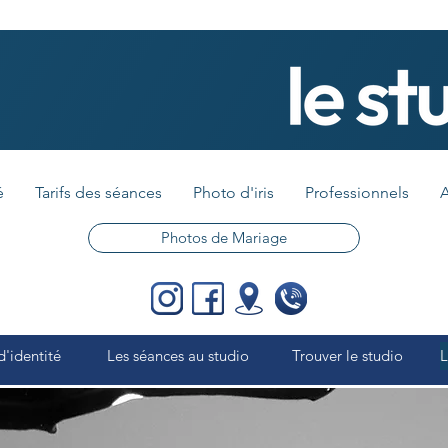
é
Tarifs des séances
Photo d'iris
Professionnels
A
Photos de Mariage
d'identité
Les séances au studio
Trouver le studio
L