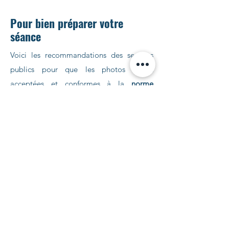
Pour bien préparer votre
séance
Voici les recommandations des services
publics pour que les photos soient
acceptées et conformes à la
norme
ISO/IEC
1979465
: 2005.
Votre visage doit être dégagé, donc si
vous avez les cheveux longs, il faudra les
attacher, aucune mèche ou frange ne doit
couvrir les yeux.
Votre tête doit être nue, les foulards,
chapeaux, serres-tête ou autres éléments
décoratifs ne sont pas autorisés.
Les lunettes ainsi que les bijoux
(boucles
d’oreille, piercing, etc…)
ne sont pas