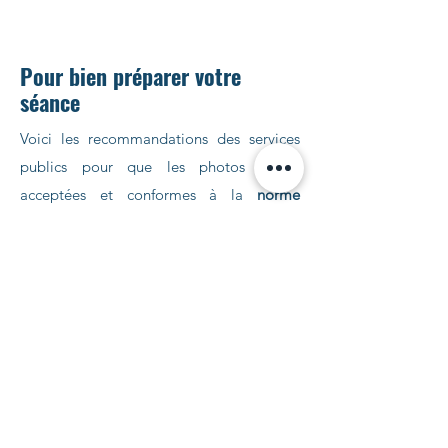
Pour bien préparer votre
séance
Voici les recommandations des services
publics pour que les photos soient
acceptées et conformes à la
norme
ISO/IEC
1979465
: 2005.
Votre visage doit être dégagé, donc si
vous avez les cheveux longs, il faudra les
attacher, aucune mèche ou frange ne doit
couvrir les yeux.
Votre tête doit être nue, les foulards,
chapeaux, serres-tête ou autres éléments
décoratifs ne sont pas autorisés.
Les lunettes ainsi que les bijoux
(boucles