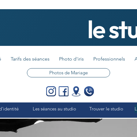
é
Tarifs des séances
Photo d'iris
Professionnels
A
Photos de Mariage
d'identité
Les séances au studio
Trouver le studio
L