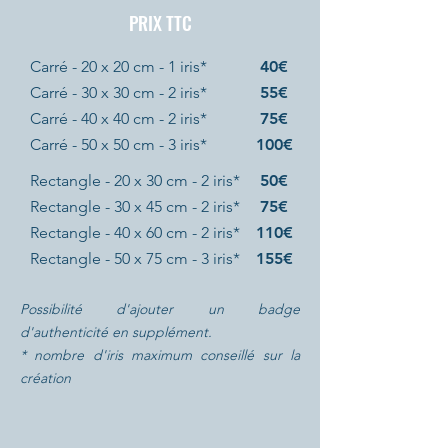
PRIX TTC
Carré - 20 x 20 cm - 1 iris*
40€
Carré - 30 x 30 cm - 2 iris*
55€
Carré - 40 x 40 cm - 2 iris*
75€
Carré - 50 x 50 cm - 3 iris*
100€
Rectangle - 20 x 30 cm - 2 iris*
50€
Rectangle - 30 x 45 cm - 2 iris*
75€
Rectangle - 40 x 60 cm - 2 iris*
110€
Rectangle - 50 x 75 cm - 3 iris*
155€
Possibilité d'ajouter un badge
d'authenticité en supplément.
* nombre d'iris maximum conseillé sur la
création