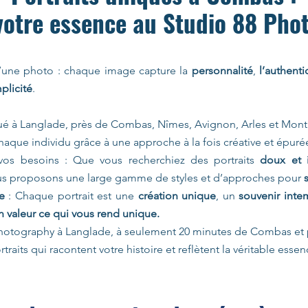
 votre essence au Studio 88 Pho
qu’une photo : chaque image capture la
personnalité
,
l’authenti
mplicité
.
ué à Langlade, près de Combas, Nîmes, Avignon, Arles et Mont
aque individu grâce à une approche à la fois créative et épuré
os besoins : Que vous recherchiez des portraits
doux et 
us proposons une large gamme de styles et d’approches pour
e
: Chaque portrait est une
création unique
, un
souvenir inte
 valeur ce qui vous rend unique.
hotography à Langlade, à seulement 20 minutes de Combas et 
traits qui racontent votre histoire et reflètent la véritable esse