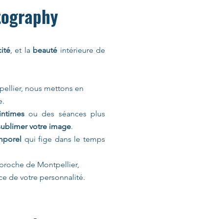
tography
cité
, et la
beauté
intérieure de
pellier, nous mettons en
e.
intimes
ou des séances plus
sublimer votre image
.
mporel
qui fige dans le temps
proche de Montpellier,
nce de votre personnalité.