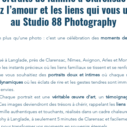
z l’amour et les liens qui vous 
au Studio 88 Photography
n plus qu’une photo : c’est une célébration des
moments de
ué à Langlade, près de Clarensac, Nîmes, Avignon, Arles et Mon
es instants précieux où les liens familiaux se tissent et se renf
e vous souhaitiez des
portraits doux et intimes
où chaque r
 dynamiques
où les éclats de rire et les gestes tendres sont im
 envies.
Chaque portrait est une
véritable œuvre d’art
, un
témoignag
Ces images deviendront des trésors à chérir, rappelant les
liens
amille authentiques et touchants, réalisés dans un cadre chaleu
hy à Langlade, à seulement 5 minutes de Clarensac et facileme
s, pour transformer vos moments en souvenirs éternels.