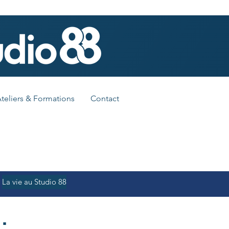
teliers & Formations
Contact
La vie au Studio 88
: