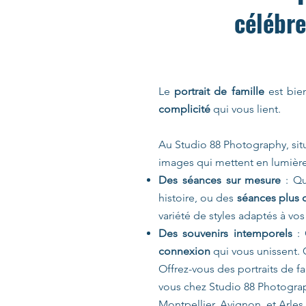
célébre
Le
portrait de famille
est bie
complicité
qui vous lient.
Au Studio 88 Photography, sit
images qui mettent en lumière l
Des séances sur mesure
: Qu
histoire, ou des
séances plus
variété de styles adaptés à vos
Des souvenirs intemporels
: 
connexion
qui vous unissent. 
Offrez-vous des portraits de f
vous chez Studio 88 Photograp
Montpellier, Avignon, et Arle